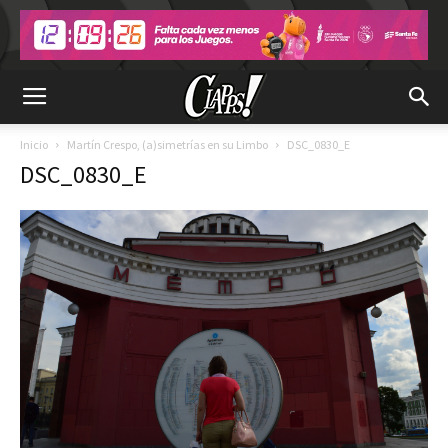
Inicio
Martín Crespo, (a)simetrías en su Limbo
DSC_0830_E
DSC_0830_E