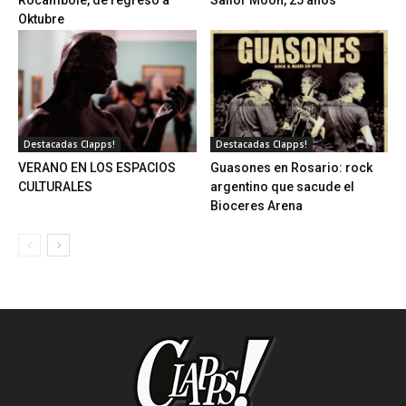
Rocambole, de regreso a
Sailor Moon, 25 años
Oktubre
Destacadas Clapps!
Destacadas Clapps!
VERANO EN LOS ESPACIOS
Guasones en Rosario: rock
CULTURALES
argentino que sacude el
Bioceres Arena