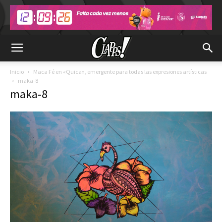
Inicio
Maca Fé en «Quica», emergente para todas las expresiones artísticas
maka-8
maka-8