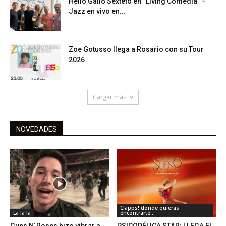
Helio Gallo Sexteto en “Living Comedia” –
Jazz en vivo en...
Zoe Gotusso llega a Rosario con su Tour
2026
Cargar más
NOVEDADES
Clapps! donde quieras
La la la
encontrarte...