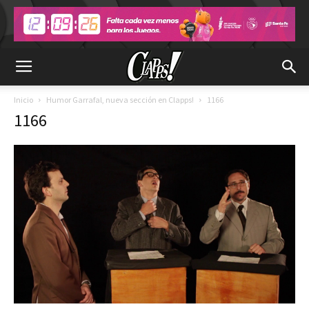
Inicio
Humor Garrafal, nueva sección en Clapps!
1166
1166