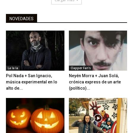
NOVEDADES
La la la
Clapper Fan's
Pol Nada + San Ignacio,
Neyén Morra + Juan Solá,
música experimental en lo
crónica express de un arte
alto de...
(político)...