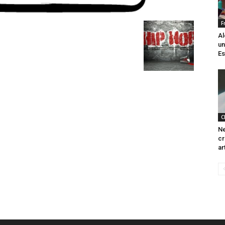
F
Al
un
Es
C
Ne
cr
ar