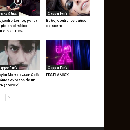
reaks & tips
Clapper Fan's
ejandro Lerner, poner
Bebe, contra los puños
 pie en el mítico
de acero
tudio «El Pie»
lapper Fan's
Clapper Fan's
yén Morra + Juan Solá,
FESTI AMIGX
ónica express de un
te (político)...