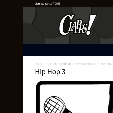
viernes, agosto 7, 2026
Clapps
Inicio
Hip Hop, historia de un arte callejero (I)
Hip Hop 3
Hip Hop 3