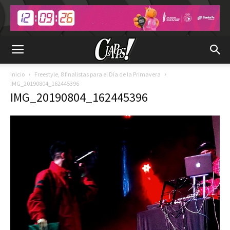
Inicio
Freestyle, 8 finalistas para el Día de la Primavera
IMG_20190804_162445396
IMG_20190804_162445396