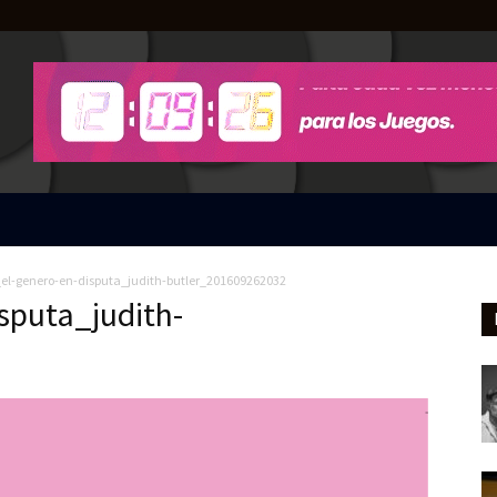
el-genero-en-disputa_judith-butler_201609262032
sputa_judith-