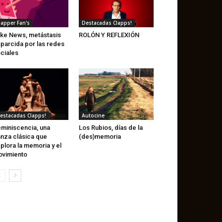
lapper Fan's
Destacadas Clapps!
ke News, metástasis
ROLÓN Y REFLEXIÓN
parcida por las redes
ciales
estacadas Clapps!
Autocine
miniscencia, una
Los Rubios, días de la
nza clásica que
(des)memoria
plora la memoria y el
vimiento