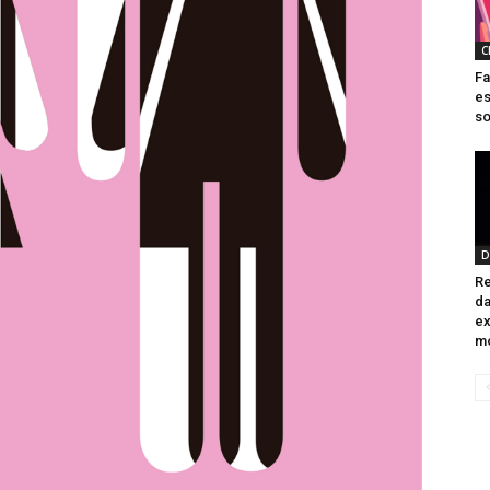
C
Fa
es
so
D
Re
da
ex
mo