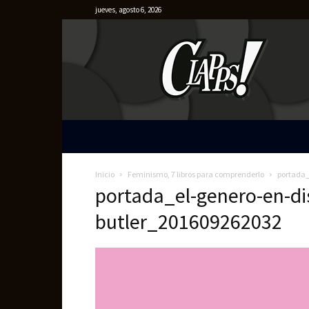
jueves, agosto 6, 2026
Clapps
Inicio
Feminismo, 7 libros para comprenderlo
portada_
portada_el-genero-en-di
butler_201609262032