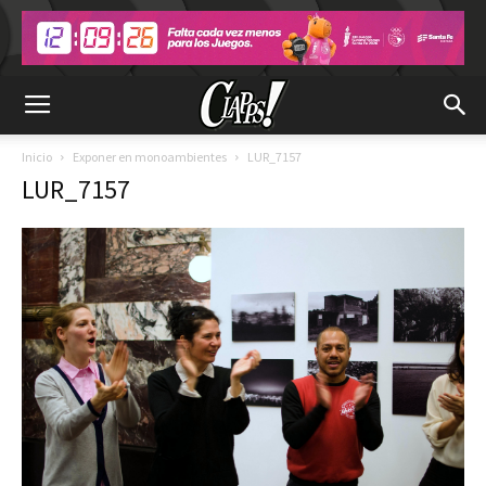
Inicio
Exponer en monoambientes
LUR_7157
LUR_7157