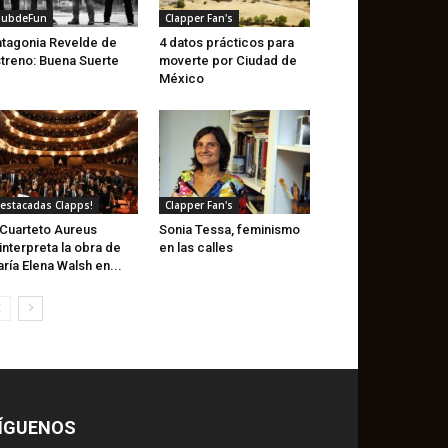
lubdeFun
Clapper Fan's
tagonia Revelde de
4 datos prácticos para
treno: Buena Suerte
moverte por Ciudad de
México
estacadas Clapps!
Clapper Fan's
 Cuarteto Aureus
Sonia Tessa, feminismo
interpreta la obra de
en las calles
ría Elena Walsh en...
ÍGUENOS