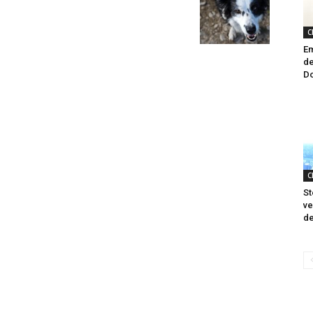
C
Em
de
Do
C
St
ve
de