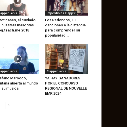
lapper Fan's
Imperdibles Clapps!
oticanes, el cuidado
Los Redondos, 10
 nuestras mascotas
canciones a la distancia
g.teach.me 2018
para comprender su
popularidad...
lapper Fan's
Clapper Fan's
efano Marocco,
YA HAY GANADORES
ntana abierta al mundo
POR EL CONCURSO
 su música
REGIONAL DE NOUVELLE
EMR 2024