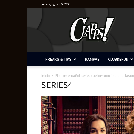
jueves, agosto 6, 2026
Clapps
FREAKS & TIPS
RAMPAS
CLUBDEFUN
Inicio
El boom español, series que lograron igualar a las 
SERIES4