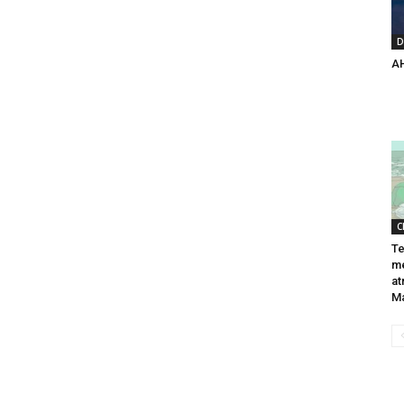
D
A
C
Te
me
at
Ma