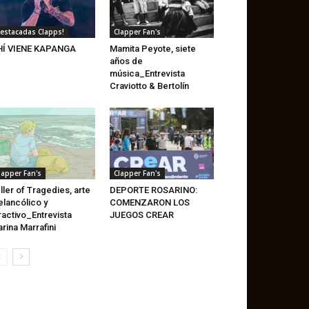
estacadas Clapps!
Clapper Fan's
HÍ VIENE KAPANGA
Mamita Peyote, siete
años de
música_Entrevista
Craviotto & Bertolín
lapper Fan's
Clapper Fan's
ller of Tragedies, arte
DEPORTE ROSARINO:
lancólico y
COMENZARON LOS
ractivo_Entrevista
JUEGOS CREAR
rina Marrafini