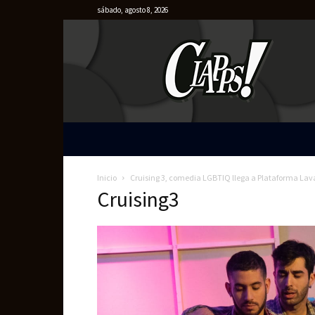
sábado, agosto 8, 2026
Clapps
Inicio
Cruising 3, comedia LGBTIQ llega a Plataforma Lav
Cruising3