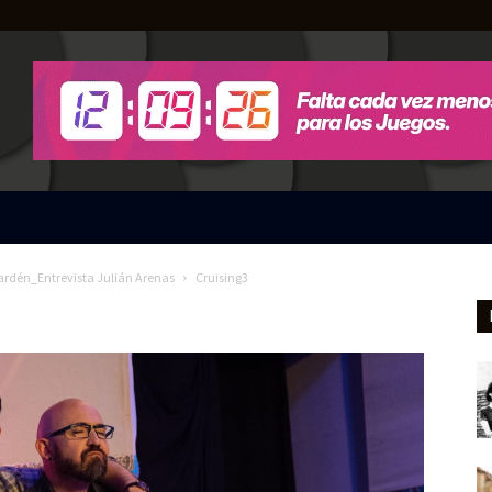
ardén_Entrevista Julián Arenas
Cruising3