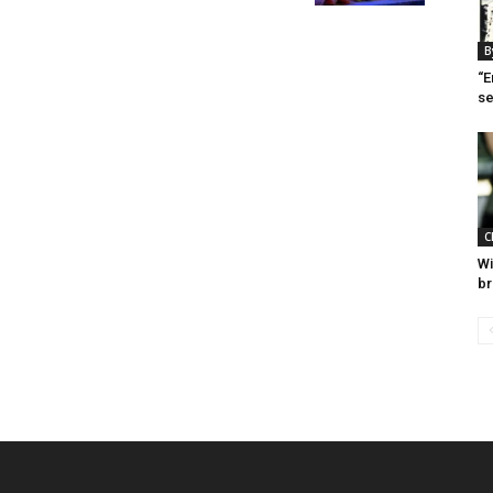
B
“E
se
C
Wi
br