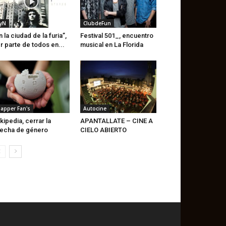
yN
ClubdeFun
n la ciudad de la furia”,
Festival 501_, encuentro
r parte de todos en...
musical en La Florida
lapper Fan's
Autocine
kipedia, cerrar la
APANTALLATE – CINE A
echa de género
CIELO ABIERTO