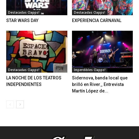
Destacadas Clapps!
Destacadas Clapps!
STAR WARS DAY
EXPERIENCIA CARNAVAL
Destacadas Clapps!
Imperdibles Clapps!
LA NOCHE DE LOS TEATROS
Sidernova, banda local que
INDEPENDIENTES
brilló en River_ Entrevista
Martín López de...