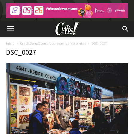
Inicio
Crack Bang Boom, locura por las historietas
DSC_0027
DSC_0027