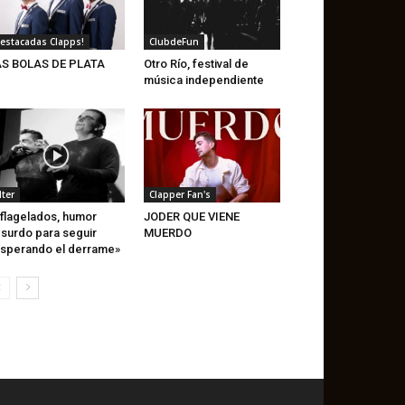
estacadas Clapps!
ClubdeFun
AS BOLAS DE PLATA
Otro Río, festival de
música independiente
lter
Clapper Fan's
flagelados, humor
JODER QUE VIENE
surdo para seguir
MUERDO
sperando el derrame»