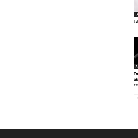
D
L
A
En
ab
«e