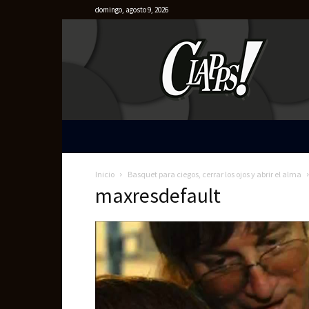
domingo, agosto 9, 2026
Clapps
Inicio
Basquet para ciegos, cerrar los ojos y abrir el alma
maxresdefault