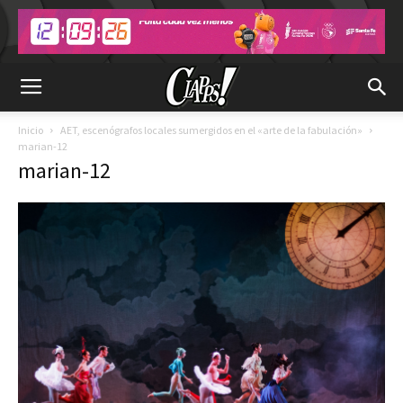
Inicio
AET, escenógrafos locales sumergidos en el «arte de la fabulación»
marian-12
marian-12