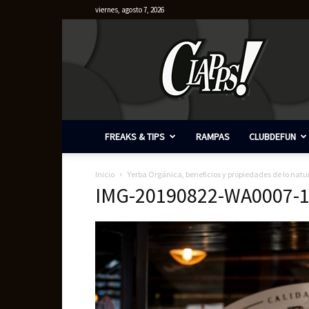
viernes, agosto 7, 2026
Clapps
FREAKS & TIPS
RAMPAS
CLUBDEFUN
Inicio
Yerba Orgánica, beneficios y propiedades de lo nat
IMG-20190822-WA0007-