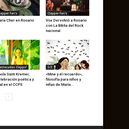
lapper Fan's
Clapper Fan's
ria Cher en Rosario
Vox Dei volvió a Rosario
con La Biblia del Rock
nacional
estacadas Clapps!
S/Z
ola Santi Kremer,
«Mine y el recuerdo»,
lebración poética y
filosofía para niños y
tal en el CCPE
niñas de María...