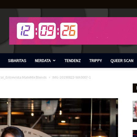
SIBARITAS
NERDATA
TENDENZ
TRIPPY
QUEER SCAN
ural_Entrevista MateMix Blends
IMG-20190822-WA0007-1
1