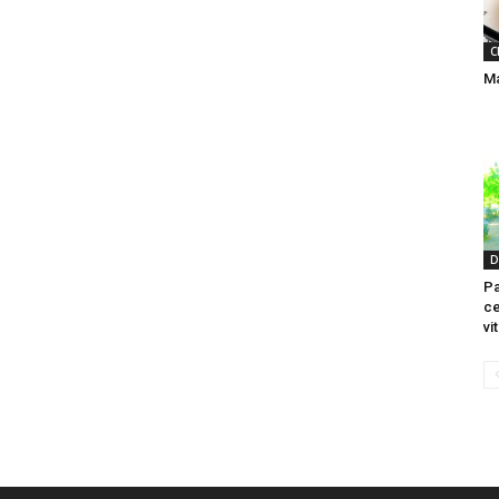
C
Ma
D
Pa
ce
vi