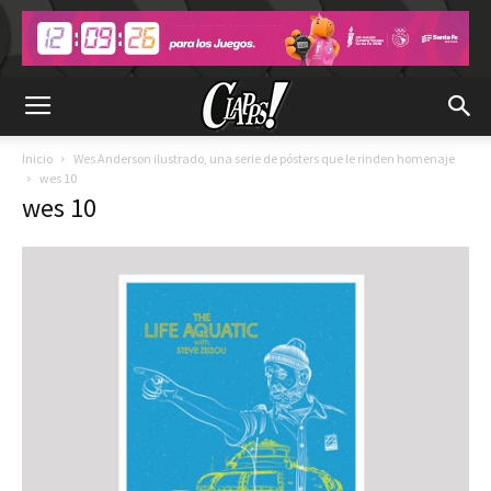
Inicio
Wes Anderson ilustrado, una serie de pósters que le rinden homenaje
wes 10
wes 10