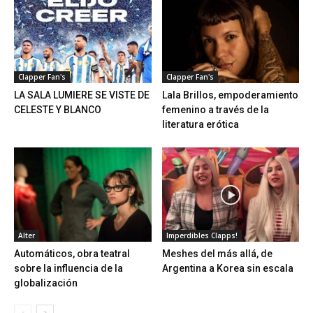
Clapper Fan's
Clapper Fan's
LA SALA LUMIERE SE VISTE DE
Lala Brillos, empoderamiento
CELESTE Y BLANCO
femenino a través de la
literatura erótica
Alter
Imperdibles Clapps!
Automáticos, obra teatral
Meshes del más allá, de
sobre la influencia de la
Argentina a Korea sin escala
globalización