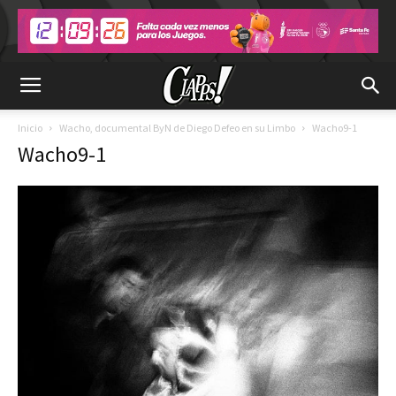
Inicio
Wacho, documental ByN de Diego Defeo en su Limbo
Wacho9-1
Wacho9-1