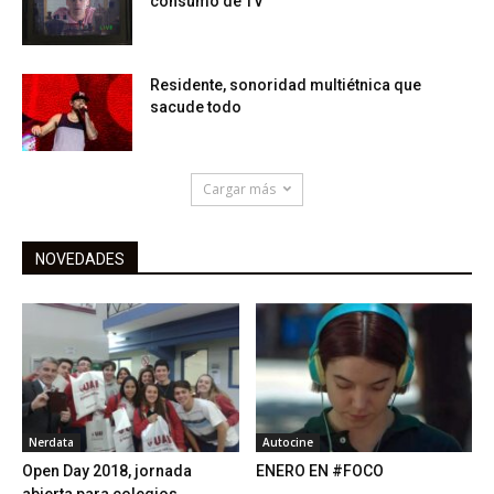
consumo de TV
Residente, sonoridad multiétnica que
sacude todo
Cargar más
NOVEDADES
Nerdata
Autocine
Open Day 2018, jornada
ENERO EN #FOCO
abierta para colegios