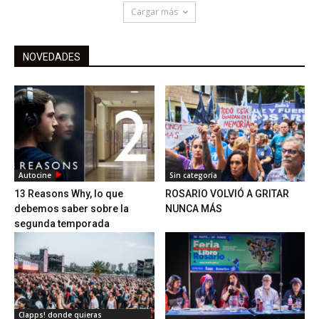
Cargar más
NOVEDADES
Autocine
Sin categoría
13 Reasons Why, lo que
ROSARIO VOLVIÓ A GRITAR
debemos saber sobre la
NUNCA MÁS
segunda temporada
Clapps! donde quieras