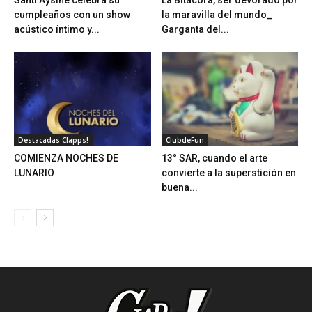
Santi Aysine celebra su
La Bitácora, ser devorado por
cumpleaños con un show
la maravilla del mundo_
acústico íntimo y...
Garganta del...
Destacadas Clapps!
ClubdeFun
COMIENZA NOCHES DE
13° SAR, cuando el arte
LUNARIO
convierte a la superstición en
buena...