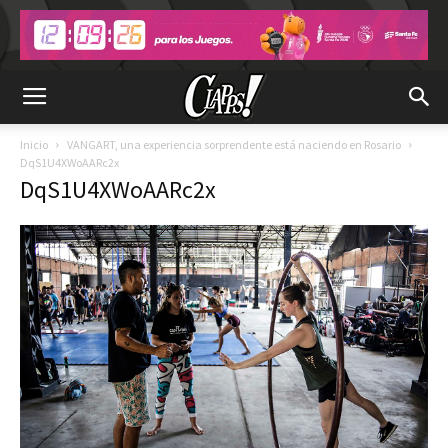
Inicio
VANGART, una experiencia sorprendente está naciendo en Rosario
DqS1U4XWoAARc2x
DqS1U4XWoAARc2x