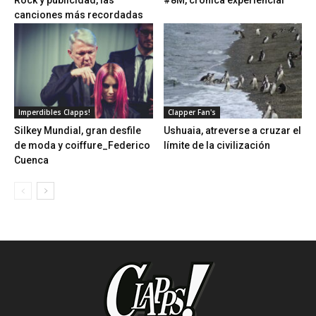
Rock y publicidad, las
#8M, crónica experiencial
canciones más recordadas
Imperdibles Clapps!
Clapper Fan's
Silkey Mundial, gran desfile
Ushuaia, atreverse a cruzar el
de moda y coiffure_Federico
límite de la civilización
Cuenca