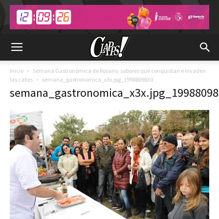
Inicio
Semana Gastronómica de Rosario, sabores que conquistan e invaden
las calles
semana_gastronomica_x3x.jpg_1998809830
semana_gastronomica_x3x.jpg_19988098