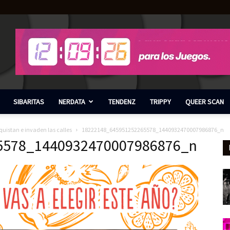
SIBARITAS
NERDATA
TENDENZ
TRIPPY
QUEER SCAN
uistan e invaden las calles
18222148_645951252265578_1440932470007986876_n
5578_1440932470007986876_n