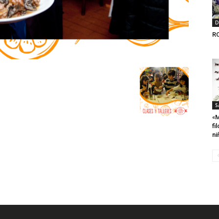
D
R
S
«M
fi
ni