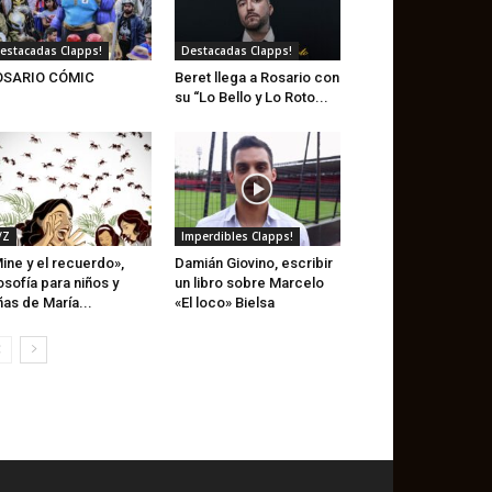
estacadas Clapps!
Destacadas Clapps!
OSARIO CÓMIC
Beret llega a Rosario con
su “Lo Bello y Lo Roto...
/Z
Imperdibles Clapps!
ine y el recuerdo»,
Damián Giovino, escribir
losofía para niños y
un libro sobre Marcelo
ñas de María...
«El loco» Bielsa