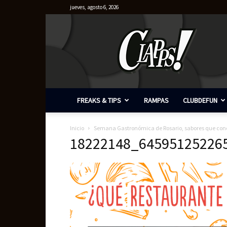
jueves, agosto 6, 2026
Clapps
FREAKS & TIPS
RAMPAS
CLUBDEFUN
Inicio
Semana Gastronómica de Rosario, sabores que conq
18222148_64595125226