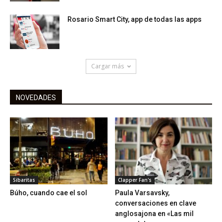
Rosario Smart City, app de todas las apps
Cargar más
NOVEDADES
Sibaritas
Clapper Fan's
Búho, cuando cae el sol
Paula Varsavsky,
conversaciones en clave
anglosajona en «Las mil