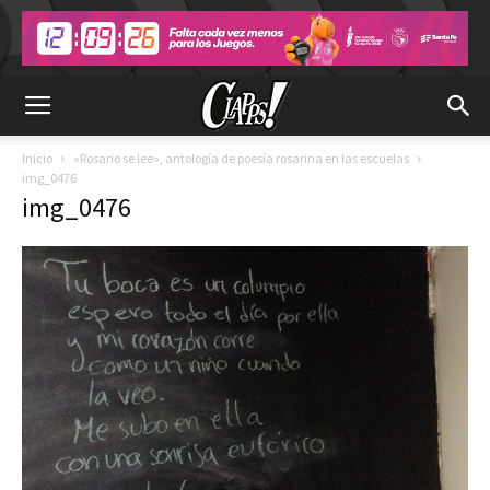
Inicio
«Rosario se lee», antología de poesía rosarina en las escuelas
img_0476
img_0476