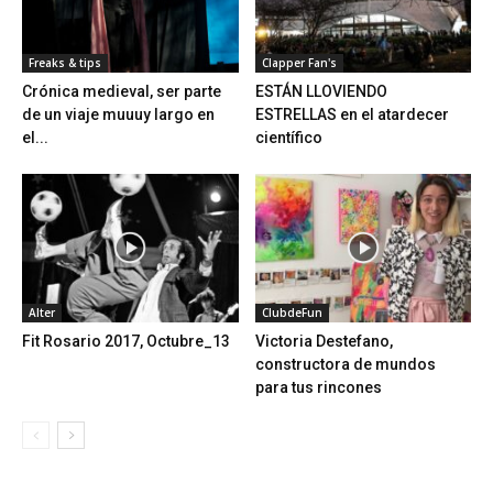
Freaks & tips
Clapper Fan's
Crónica medieval, ser parte
ESTÁN LLOVIENDO
de un viaje muuuy largo en
ESTRELLAS en el atardecer
el...
científico
Alter
ClubdeFun
Fit Rosario 2017, Octubre_13
Victoria Destefano,
constructora de mundos
para tus rincones