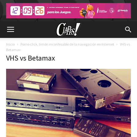
Inicio
Porno click, timón inconfesable de la navegación en Internet
VHS vs
Betamax
VHS vs Betamax