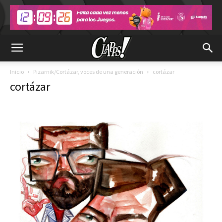
Inicio
Pizarnik/Cortázar, voces de una generación
cortázar
cortázar