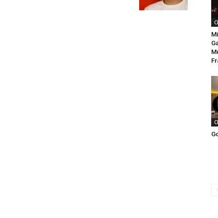
C
Mi
Ga
Mú
Fr
C
Go