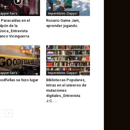
lapper Fan's
Imperdibles Clapps!
 Paracaídas en el
Rosario Game Jam,
lpón de la
aprender jugando.
sica_Entrevista
anco Vicinguerra
lapper Fan's
Imperdibles Clapps!
odfellas se hizo lugar
Bibliotecas Populares,
letras en el universo de
mutaciones
digitales_Entrevista
J.C....