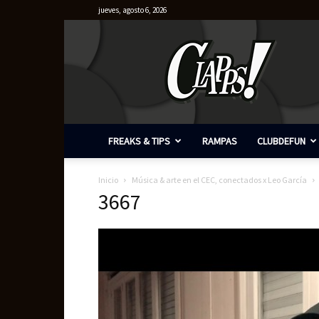
jueves, agosto 6, 2026
Clapps
FREAKS & TIPS
RAMPAS
CLUBDEFUN
Inicio
Música & arte en el CEC, conectados x Leo García
3667