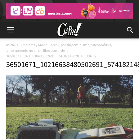
Inicio
«Molares y Moleculares», poesía/feminismo/psicoanálisis/
amor/peronismo en un libro que arde
36501671_10216638480502691_5741821480283406336_n
36501671_10216638480502691_57418214