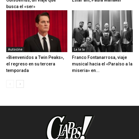
Obisdemus, un viaje que
Estar ahí, Paula Manaker
busca el «ser»
Autocine
La la la
«Bienvenidos a Twin Peaks»,
Franco Fontanarrosa, viaje
el regreso en su tercera
musical hacia el «Paraíso a la
temporada
miseria» en...