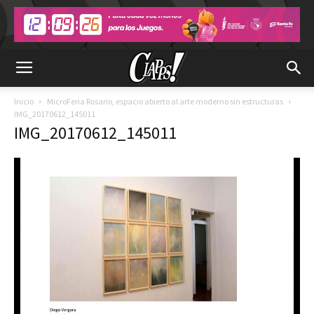
Inicio
MicroFeria Rosario, espacio abierto al arte moderno sin estructuras
IMG_20170612_145011
IMG_20170612_145011