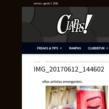
viernes, agosto 7, 2026
Clapps
FREAKS & TIPS
RAMPAS
CLUBDEFUN
Inicio
MicroFeria Rosario, espacio abierto al arte moderno 
IMG_20170612_144602