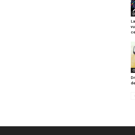
D
L
vu
ce
C
Dr
d