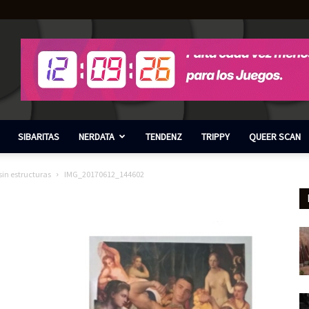
SIBARITAS
NERDATA
TENDENZ
TRIPPY
QUEER SCAN
sin estructuras
IMG_20170612_144602