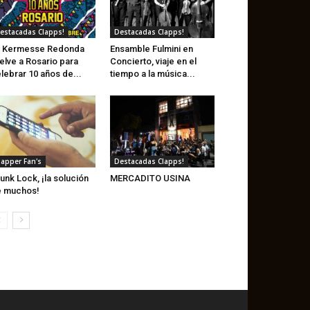
estacadas Clapps!
Destacadas Clapps!
a Kermesse Redonda
Ensamble Fulmini en
elve a Rosario para
Concierto, viaje en el
lebrar 10 años de...
tiempo a la música...
lapper Fan's
Destacadas Clapps!
unk Lock, ¡la solución
MERCADITO USINA
e muchos!