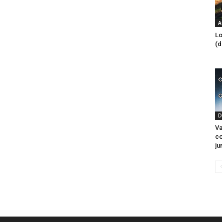
A
Lo
(
D
Va
co
ju