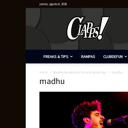
jueves, agosto 6, 2026
Clapps
FREAKS & TIPS
RAMPAS
CLUBDEFUN
Inicio
Madhu de estreno: Yo no sé quien soy
madhu
madhu