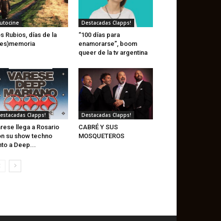
utocine
Destacadas Clapps!
s Rubios, días de la
“100 días para
des)memoria
enamorarse”, boom
queer de la tv argentina
estacadas Clapps!
Destacadas Clapps!
rese llega a Rosario
CABRÉ Y SUS
n su show techno
MOSQUETEROS
nto a Deep...