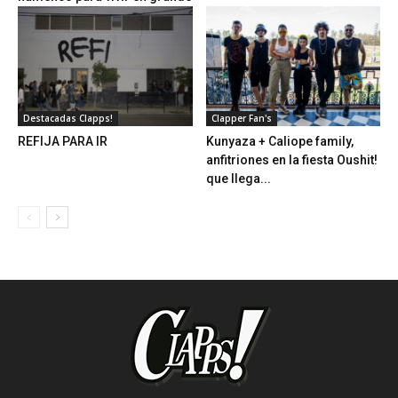
Destacadas Clapps!
Clapper Fan's
REFIJA PARA IR
Kunyaza + Caliope family,
anfitriones en la fiesta Oushit!
que llega...