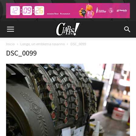
Inicio
Longo, un emblema rosarino
DSC_0099
DSC_0099