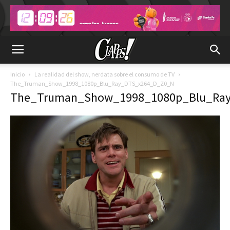
Inicio
La realidad del show, nerdata sobre el consumo de TV
The_Truman_Show_1998_1080p_Blu_Ray_DTS_x264_D_Z0_N
The_Truman_Show_1998_1080p_Blu_Ra