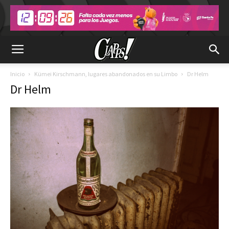
Inicio
Kümei Kirschmann, lugares abandonados en su Limbo
Dr Helm
Dr Helm