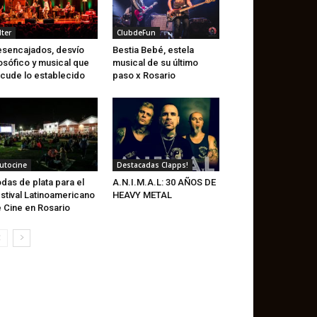
lter
ClubdeFun
sencajados, desvío
Bestia Bebé, estela
losófico y musical que
musical de su último
cude lo establecido
paso x Rosario
utocine
Destacadas Clapps!
das de plata para el
A.N.I.M.A.L: 30 AÑOS DE
stival Latinoamericano
HEAVY METAL
 Cine en Rosario