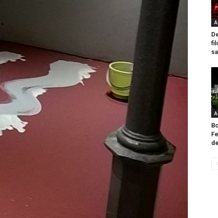
A
De
fi
sa
A
Bo
Fe
de