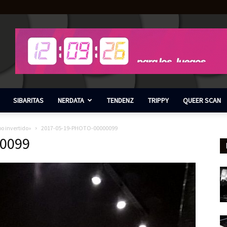
SIBARITAS
NERDATA
TENDENZ
TRIPPY
QUEER SCAN
po invertido»
2017-05-19-PHOTO-00000099
0099