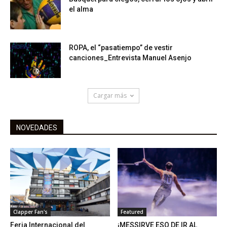
el alma
ROPA, el “pasatiempo” de vestir
canciones_Entrevista Manuel Asenjo
Cargar más
NOVEDADES
Clapper Fan's
Featured
Feria Internacional del
¡MESSIRVE ESO DE IR AL