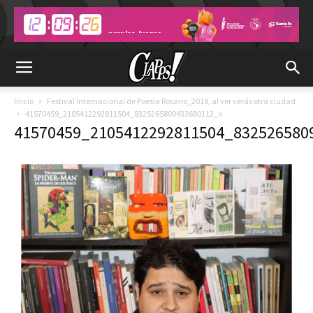
Inicio
Festival Internacional de Poesía Rosario_2018, al ver verás otra ciudad
41570459_2105412292811504_8325265809433690112_n
41570459_2105412292811504_832526580