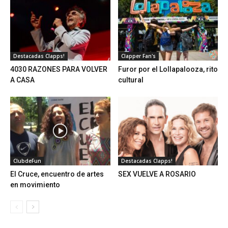
Destacadas Clapps!
Clapper Fan's
4030 RAZONES PARA VOLVER
Furor por el Lollapalooza, rito
A CASA
cultural
ClubdeFun
Destacadas Clapps!
El Cruce, encuentro de artes
SEX VUELVE A ROSARIO
en movimiento