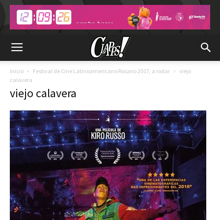
Inicio
Festival de Cine Latinoamericano Rosario 2017, a rodar
viejo
calavera
viejo calavera