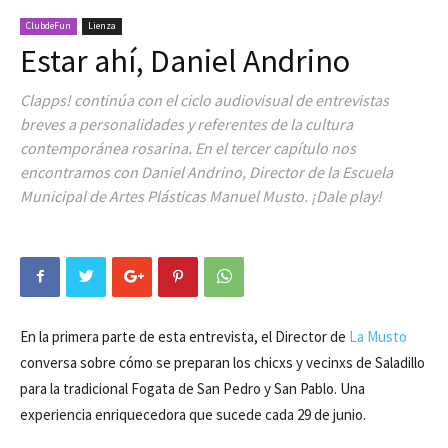
ClubdeFun
Lienza
Estar ahí, Daniel Andrino
Clapps! continúa con el ciclo audiovisual de entrevistas
breves a personalidades y referentes de la cultura
contemporánea rosarina. En el tercer capítulo nos
encontramos con Daniel Andrino, Director de la Escuela
Municipal de Artes Plásticas Manuel Musto. ¡Dale play!
En la primera parte de esta entrevista, el Director de
La Musto
conversa sobre cómo se preparan los chicxs y vecinxs de Saladillo
para la tradicional Fogata de San Pedro y San Pablo. Una
experiencia enriquecedora que sucede cada 29 de junio.