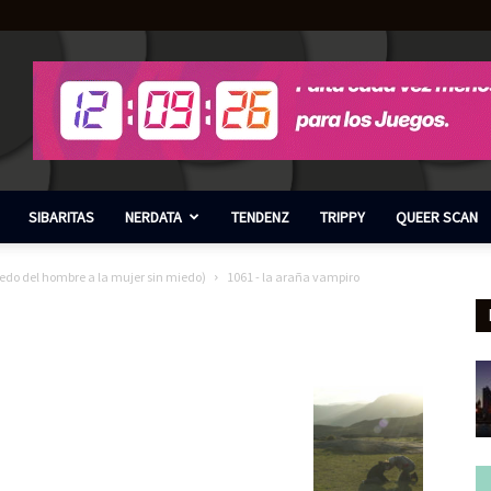
SIBARITAS
NERDATA
TENDENZ
TRIPPY
QUEER SCAN
miedo del hombre a la mujer sin miedo)
1061 - la araña vampiro