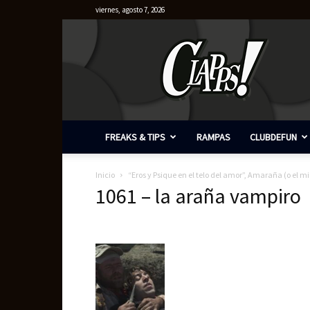
viernes, agosto 7, 2026
Clapps
FREAKS & TIPS
RAMPAS
CLUBDEFUN
Inicio
“Eros y Psique en el telo del amor”, Amaraña (o el 
1061 – la araña vampiro