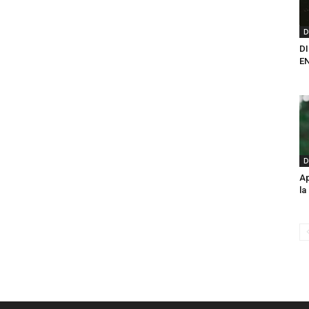
D
DI
E
D
Ap
la