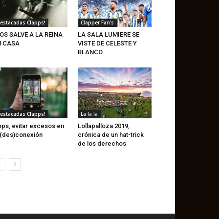
estacadas Clapps!
Clapper Fan's
OS SALVE A LA REINA
LA SALA LUMIERE SE
N CASA
VISTE DE CELESTE Y
BLANCO
estacadas Clapps!
La la la
ps, evitar excesos en
Lollapalloza 2019,
 (des)conexión
crónica de un hat-trick
de los derechos