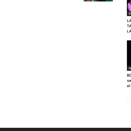
D
L
T
L
I
BD
se
el