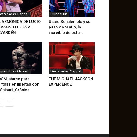
estacadas Clapps!
ClubdeFun
A ARMÓNICA DE LUCIO
Usted Señalemelo y su
ARAGNO LLEGA AL
paso x Rosario, lo
AVARDÉN
increíble de esta...
mperdibles Clapps!
Destacadas Clapps!
SM, atarse para
THE MICHAEL JACKSON
ntirse en libertad con
EXPERIENCE
 Shibari_Crónica