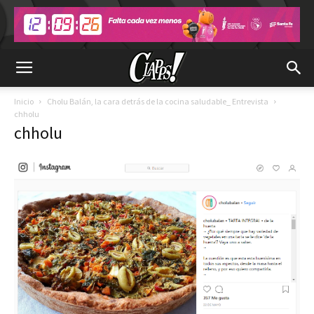
Inicio
Cholu Balán, la cara detrás de la cocina saludable_ Entrevista
chholu
chholu