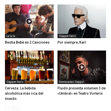
La la la
Clapper Fan's
Bestia Bebé en 2 Canciones
Por siempre, Karl
Clapper Fan's
Destacadas Clapps!
Cerveza: La bebida
Fluido presenta volumen 3 de
alcohólica más rica del
«Umbral» en Teatro Vorterix
mundo