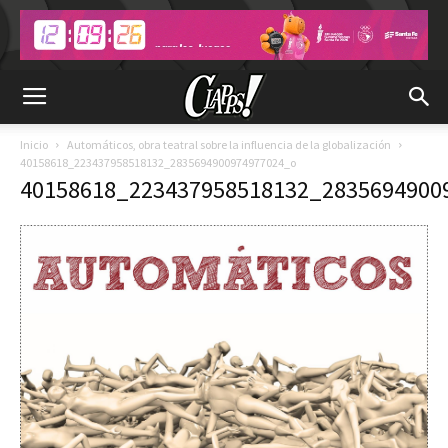
Inicio
Automáticos, obra teatral sobre la influencia de la globalización
40158618_223437958518132_2835694900974977024_o
40158618_223437958518132_2835694900