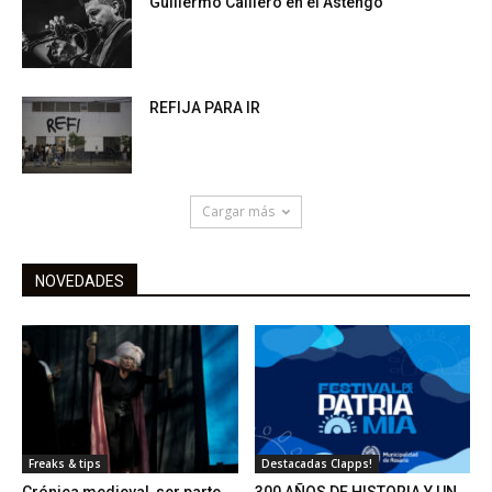
Guillermo Calliero en el Astengo
REFIJA PARA IR
Cargar más
NOVEDADES
Freaks & tips
Destacadas Clapps!