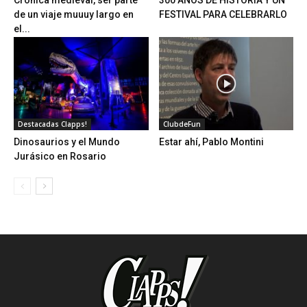
Crónica medieval, ser parte
300 AÑOS DE HISTORIA Y UN
de un viaje muuuy largo en
FESTIVAL PARA CELEBRARLO
el...
Destacadas Clapps!
ClubdeFun
Dinosaurios y el Mundo
Estar ahí, Pablo Montini
Jurásico en Rosario