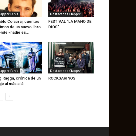
lapper Fan's
Destacadas Clapps!
blo Colacrai, cuentos
FESTIVAL “LA MANO DE
timos de un nuevo libro
DIOS”
nde «nadie es...
lapper Fan's
Destacadas Clapps!
g Ragga, crónica de un
ROCKSARINOS
aje al más allá