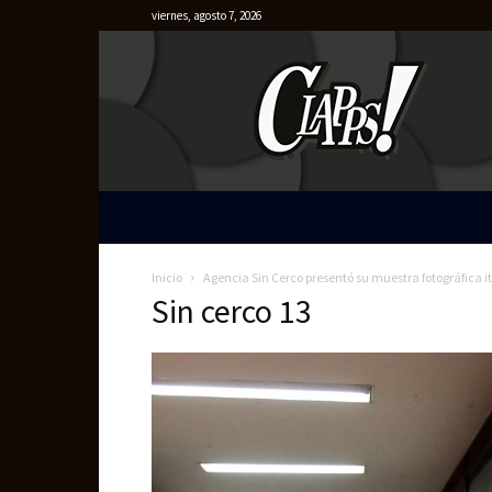
viernes, agosto 7, 2026
Clapps
Inicio
Agencia Sin Cerco presentó su muestra fotográfica i
Sin cerco 13