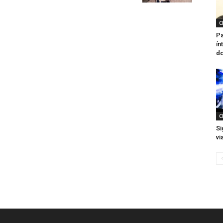
C
Pa
ín
do
C
Si
vi