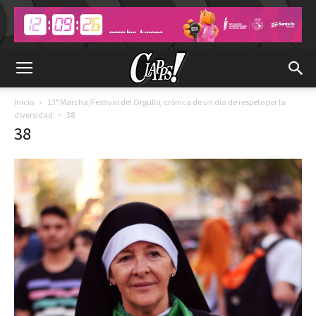
Inicio
13° Marcha/Festival del Orgullo, crónica de un día de respeto por la
diversidad
38
38