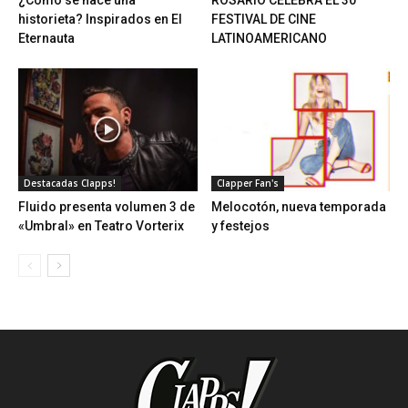
historieta? Inspirados en El
FESTIVAL DE CINE
Eternauta
LATINOAMERICANO
Destacadas Clapps!
Clapper Fan's
Fluido presenta volumen 3 de
Melocotón, nueva temporada
«Umbral» en Teatro Vorterix
y festejos