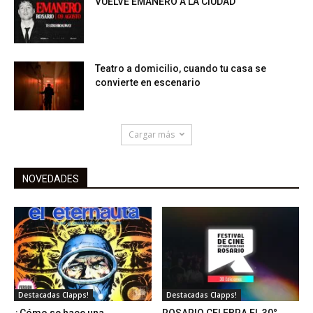
VUELVE EMANERO A LA CIUDAD
Teatro a domicilio, cuando tu casa se
convierte en escenario
Cargar más
NOVEDADES
Destacadas Clapps!
Destacadas Clapps!
¿Cómo se hace una
ROSARIO CELEBRA EL 30°